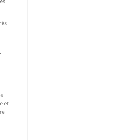
les
rès
e
es
e et
re