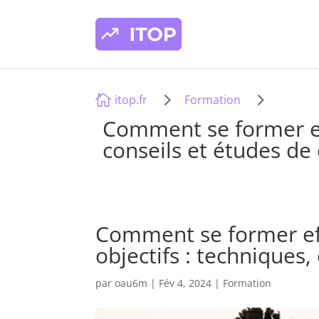
5
5

itop.fr
Formation
Comment se former eff
conseils et études de
Comment se former ef
objectifs : techniques,
par
oau6m
|
Fév 4, 2024
|
Formation