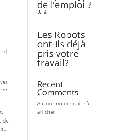
de l’emploi ?
**
Les Robots
ont-ils déjà
pris votre
ord,
travail?
Recent
uver
Comments
ères
Aucun commentaire à
afficher.
s.
e de
 ou